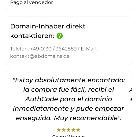
Pago al vendedor
Domain-Inhaber direkt
kontaktieren:
help
Telefon: +49(0)30 / 36428897 E-Mail:
kontakt@abdomains.de
"Estoy absolutamente encantado:
la compra fue fácil, recibí el
Am
AuthCode para el dominio
e
inmediatamente y pude empezar
enseguida. Muy recomendable".
star
star
star
star
star
Georg Wagner