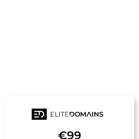
El dominio
360-Grad-
Fotos.de
está a la venta
€99