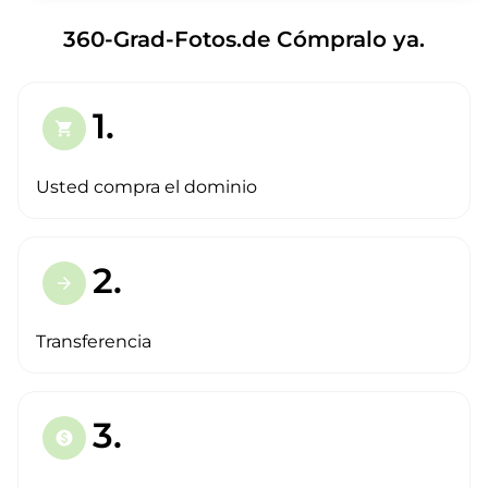
360-Grad-Fotos.de Cómpralo ya.
1.
shopping_cart
Usted compra el dominio
2.
arrow_forward
Transferencia
3.
paid