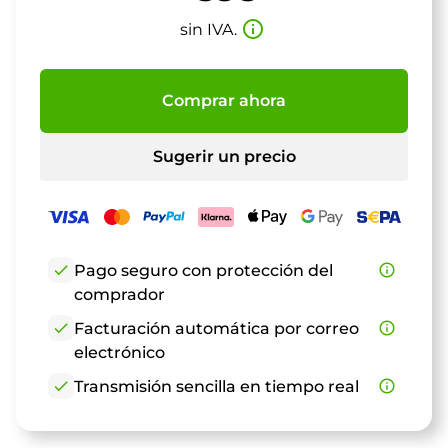
info_outline
sin IVA.
Comprar ahora
Sugerir un precio
check
Pago seguro con protección del
info_outline
comprador
check
Facturación automática por correo
info_outline
electrónico
check
Transmisión sencilla en tiempo real
info_outline